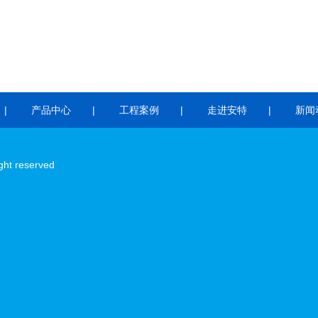
产品中心
工程案例
走进安特
新闻
ht reserved