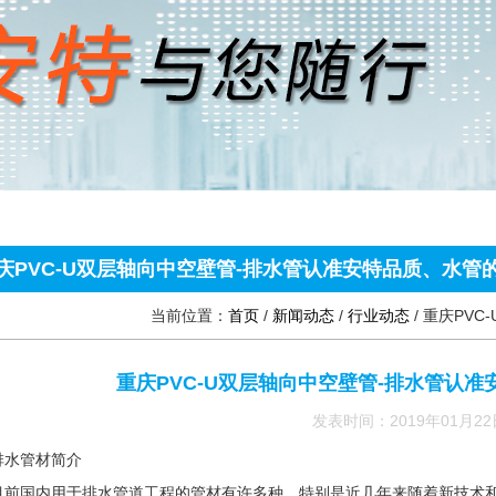
庆PVC-U双层轴向中空壁管-排水管认准安特品质、水管
当前位置：
首页
/
新闻动态
/
行业动态
/
重庆PVC
重庆PVC-U双层轴向中空壁管-排水管认
发表时间：2019年01月22
排水管材简介
目前国内用于排水管道工程的管材有许多种，特别是近几年来随着新技术