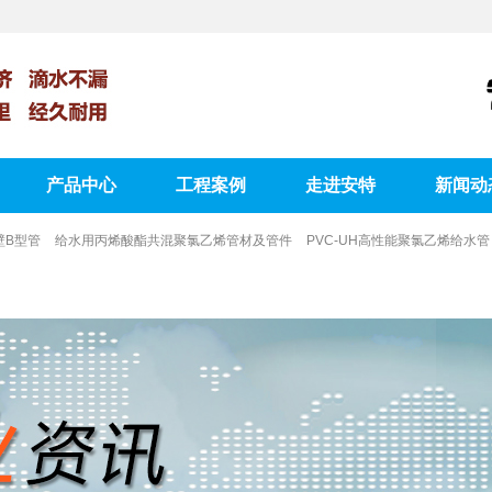
产品中心
工程案例
走进安特
新闻动
壁B型管
给水用丙烯酸酯共混聚氯乙烯管材及管件
PVC-UH高性能聚氯乙烯给水管