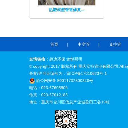
热塑成型管道修复...
首页
中空管
克拉管
友情链接：
超达环保
龙悦照明
© copyright 2017 版权所有
重庆安特管业
有限公司.All rig
备案/许可证编号为：
渝ICP备17010623号-1
渝公网安备 50011702500346号
电话：023-67608809
传真：023-67612186
地址：重庆市合川区信息产业城盈田工谷19栋