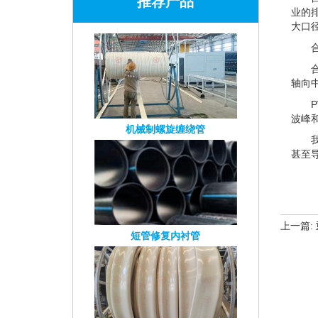
推荐产品
业的
大口径
轴向
波峰
机械制螺旋缠绕管
甚至
上一篇:
短管修复内衬管