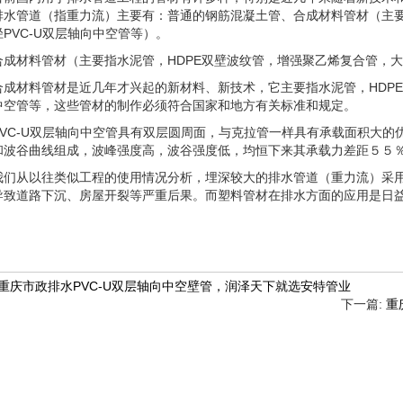
排水管道（指重力流）主要有：普通的钢筋混凝土管、合成材料管材（主要
PVC-U双层轴向中空管等）。
合成材料管材（主要指水泥管，HDPE双壁波纹管，增强聚乙烯复合管，大
合成材料管材是近几年才兴起的新材料、新技术，它主要指水泥管，HDPE
中空管等，这些管材的制作必须符合国家和地方有关标准和规定。
PVC-U双层轴向中空管具有双层圆周面，与克拉管一样具有承载面积大
和波谷曲线组成，波峰强度高，波谷强度低，均恒下来其承载力差距５５
我们从以往类似工程的使用情况分析，埋深较大的排水管道（重力流）采
导致道路下沉、房屋开裂等严重后果。而塑料管材在排水方面的应用是日
重庆市政排水PVC-U双层轴向中空壁管，润泽天下就选安特管业
下一篇:
重