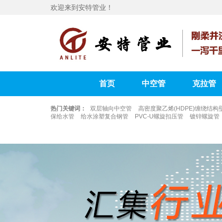
欢迎来到安特管业！
首页
中空管
克拉管
热门关键词：
双层轴向中空管
高密度聚乙烯(HDPE)缠绕结构
保给水管
给水涂塑复合钢管
PVC-U螺旋扣压管
镀锌螺旋管