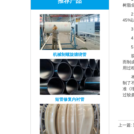
推荐产品
树脂
45
机械制螺旋缠绕管
而制
用过
制了
准《埋
过较
短管修复内衬管
上一篇: