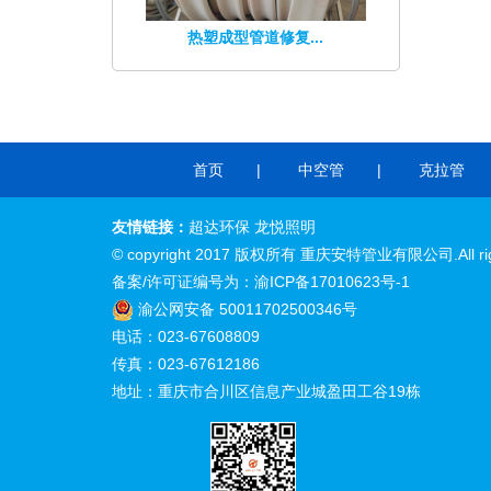
热塑成型管道修复...
首页
中空管
克拉管
友情链接：
超达环保
龙悦照明
© copyright 2017 版权所有
重庆安特管业
有限公司.All rig
备案/许可证编号为：
渝ICP备17010623号-1
渝公网安备 50011702500346号
电话：023-67608809
传真：023-67612186
地址：重庆市合川区信息产业城盈田工谷19栋