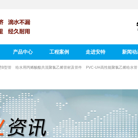
产品中心
工程案例
走进安特
新闻动
壁B型管
给水用丙烯酸酯共混聚氯乙烯管材及管件
PVC-UH高性能聚氯乙烯给水管