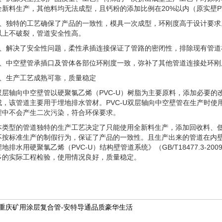
全新料生产，其他料均无法成型，且钙粉的添加比例在20%以内（原实壁PV
2、独特的工艺确保了产品的一致性，模具一次成型，环刚度高于设计要求
%以上不破裂，管道安全性高。
3、解决了安全性问题，柔性承插连接保证了管路的密闭性，排除现有管道
4、中空壁管承插口及管体各部位环刚度一致，弥补了其他管道连接处环刚
5、生产工艺成熟可靠，质量稳定
双层轴向中空壁管以硬聚氯乙烯（PVC-U）树脂为主要原料，添加必要
成，该管道主要用于埋地排水管材。PVC-U双层轴向中空壁管在生产时使
程中不会产生二次污染，符合环保要求。
本类型的管道独特的生产工艺决定了只能使用全新料生产，添加回收料、
不按标准生产的制假行为，保证了产品的一致性。且生产出来的管道在内
地排水用硬聚氯乙烯（PVC-U）结构壁管道系统》（GB/T18477.3-
多的实际工程检验，使用情况良好，质量稳定。
重庆矿用涂层复合管-安特导通品质豪华生活