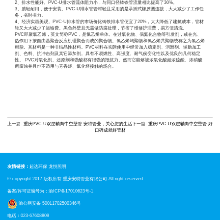
2、排水性能好。PVC-U排水管流体阻力小，与同口径铸铁管流量相比提高了30%。
3、质轻耐用，便于安装。PVC-U排水管管材轻且采用的是承插式橡胶圈连接，大大减少了工作任
务，省时省力。
4、经济实惠美观。PVC-U排水管的市场价比铸铁排水管便宜了20%，大大降低了建筑成本，管材
轻又大大减少了运输费。黑色外壁且无需做防腐处理，节省了维修护理费，易方便清洗。
PVC即聚氯乙烯，英文简称PVC，是氯乙烯单体。在过氧化物、偶氮化合物等引发剂，或在光、
热作用下按自由基聚合反应机理聚合而成的聚合物。氯乙烯均聚物和氯乙烯共聚物统称之为氯乙烯
树脂。其材料是一种非结晶性材料。PVC材料在实际使用中经常加入稳定剂、润滑剂、辅助加工
剂、色料、抗冲击剂及其它添加剂。具有不易燃性、高强度、耐气侯变化性以及优良的几何稳定
性。 PVC对氧化剂、还原剂和强酸都有很强的抵抗力。然而它能够被浓氧化酸如浓硫酸、浓硝酸
所腐蚀并且也不适用与芳香烃、氯化烃接触的场合。
上一篇:
重庆PVC-U双层轴向中空壁管-安特管业，关心您的生活
下一篇:
重庆PVC-U双层轴向中空壁管-好
口碑成就好管材
友情链接：
超达环保
龙悦照明
© copyright 2017 版权所有
重庆安特管业
有限公司.All right reserved
备案/许可证编号为：
渝ICP备17010623号-1
渝公网安备 50011702500346号
电话：023-67608809