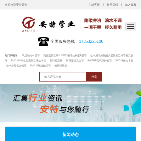
欢迎来到安特管业！
在线客服
联系我们
加入收藏
全国服务热线：
17353225106
热门关键词：
双层轴向中空管
高密度聚乙烯(HDPE)缠绕结构壁B型管
给水用丙烯酸酯共混聚氯乙烯管材及管
件
PVC-UH高性能聚氯乙烯给水管
塑料检查井
矿用涂层复合管
BWFRP电缆保护套管
PVC环保给水管
给水涂塑复合钢管
PVC-U螺旋扣压管
镀锌螺旋管
新闻动态