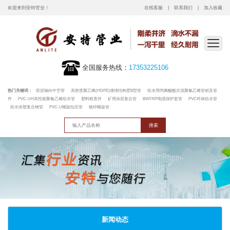
欢迎来到安特管业！
在线客服
联系我们
加入收藏
全国服务热线：
17353225106
热门关键词：
双层轴向中空管
高密度聚乙烯(HDPE)缠绕结构壁B型管
给水用丙烯酸酯共混聚氯乙烯管材及管
件
PVC-UH高性能聚氯乙烯给水管
塑料检查井
矿用涂层复合管
BWFRP电缆保护套管
PVC环保给水管
给水涂塑复合钢管
PVC-U螺旋扣压管
镀锌螺旋管
新闻动态