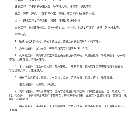
建筑工程：用于建筑物雨水管，地下排水管。排污管，通风管等。
化工、医药、环保：广泛用于化工、医药、环保等行业的排污水管。
农业、园地工程：用于农田、果园、茶园以及林带排灌。
道路工程：该管用作铁路、高速公路的渗、排水管。矿场：可做矿井通风、送水排水管。
产品特点
1、连接方式为胶粘式、柔性承插连接，管道主体安装完毕24小时可通水。
2、力学性能好，抗冲击型，环钢等级高可实现SN4-SN12.5。
3、化学稳定好，不受环境因素和管道内介质组分的影响，耐腐蚀性好。导热系数小，热传导
率低，绝缘保温，节能效果好。
4、水力性能好，管道内壁光滑，阻力系数小，不易积垢，管内流通面积不随时间发生变化，
管道阻塞几率小，流通量大。
5、相对于金属管材，密度小，材质轻，运输，安装方便，灵活，简洁，维修容易。
6、阻燃性能好，不燃烧。不助燃。
7、隔声性能好。降噪音的方式，提高管道材质的隔声效果，结构壁管是基于这一思路而开发
的。同条件下，不同结构形式的排水塑料管，其噪声测定结果：普通管＞芯层发泡管＞空壁管＞螺
旋管＞结构壁管。
8、使用寿命长：可耐多种化学介质的侵蚀，管内不结垢，基本不用疏通，埋地使用寿命达五
十年以上。