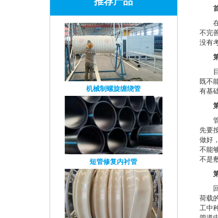
推荐产品
不完
没有
既不
机械制螺旋缠绕管
有基
先要
做好
不能
不是
短管修复内衬管
荷载
工中
管道