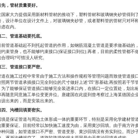
首先，管材质量要好。
在国家大力提倡采用新材料管材的推动下，塑料管材和玻璃钢夹砂管得到
善，设计单位在设计文件上，对玻璃钢夹砂管，或者塑料管的管材只对环
考虑在内。
第二、管道基础要托底。
目前管道基础起不到托起管道的作用，如钢筋混凝土管道是要求做基础的
能约束管身，也不能够约束接口(保证接口到位);再者，目前的柔性管都
础合理吗?可惜没人研究。
第三、管道接口要严密。
管道在施工过程中常常由于施工方法和操作规程等管理问题而致使管道接
按照两节管道承插接口完全到位的尺寸做好上述“凹”形基础;再按照若干
，为了能够保证管道插口能够完全装进承口内，在插口一定位置处，划出标
够再随意同意施工单位变更井位。唐建国在此提到曾考察过上海某德国企
敷设出来的，而是安装出来的。
第四、沟槽回填要密实。
回填是保证管道与周边土体形成一体的重要环节，特别是采用化学建材管道
的重要保证。目前经常以加快施工速度为由，采用黄沙回填。由于南方许多
种种问题，如管道接口不严密、管道变形、黄沙回填没有夯实到位。而沙子
中，逐渐沟槽就空了，道路陷路塌的很大原因是由于黄沙回填造成的。