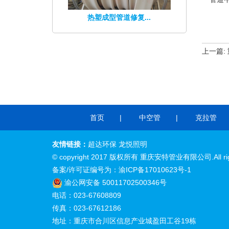
热塑成型管道修复...
上一篇:
首页
中空管
克拉管
友情链接：
超达环保
龙悦照明
© copyright 2017 版权所有
重庆安特管业
有限公司.All rig
备案/许可证编号为：
渝ICP备17010623号-1
渝公网安备 50011702500346号
电话：023-67608809
传真：023-67612186
地址：重庆市合川区信息产业城盈田工谷19栋