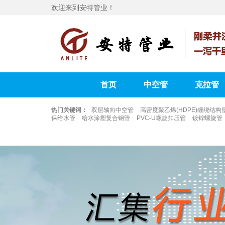
欢迎来到安特管业！
首页
中空管
克拉管
热门关键词：
双层轴向中空管
高密度聚乙烯(HDPE)缠绕结构
保给水管
给水涂塑复合钢管
PVC-U螺旋扣压管
镀锌螺旋管