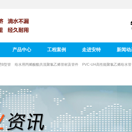
产品中心
工程案例
走进安特
新闻动
壁B型管
给水用丙烯酸酯共混聚氯乙烯管材及管件
PVC-UH高性能聚氯乙烯给水管