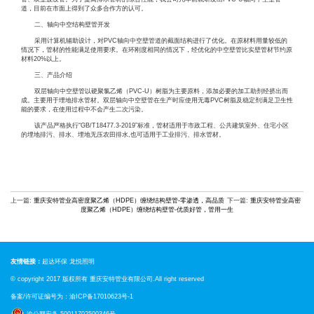
道，目前在市面上得到了众多合作方的认可。
二、轴向中空结构壁管开发
采用计算机辅助设计，对PVC轴向中空壁管道的截面结构进行了优化。在原材料用量较低的
情况下，管材的性能满足使用要求。在环刚度相同的情况下，经优化的中空壁管比实壁管材节约原
材料20%以上。
三、产品介绍
双层轴向中空壁管以硬聚氯乙烯（PVC-U）树脂为主要原料，添加必要的加工助剂经挤出而
成。主要用于埋地排水管材。双层轴向中空壁管在生产时应使用无毒PVC树脂及稳定剂满足卫生性
能的要求，在使用过程中不会产生二次污染。
该产品严格执行“GB/T18477.3-2019”标准，管材适用于市政工程、公共建筑室外、住宅小区
的埋地排污、排水、埋地无压农田排水,也可适用于工业排污、排水管材。
上一篇:
重庆安特管业高密度聚乙烯（HDPE）缠绕结构壁管-零渗透，高品质
下一篇:
重庆安特管业高密
度聚乙烯（HDPE）缠绕结构壁管-优质好管，管用一生
友情链接：
超达环保
龙悦照明
© copyright 2017 版权所有
重庆安特管业
有限公司.All right reserved
备案/许可证编号为：
渝ICP备17010623号-1
渝公网安备 50011702500346号