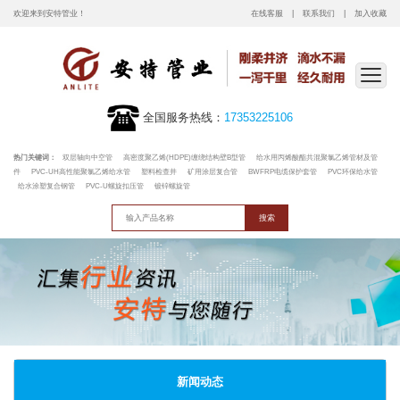
欢迎来到安特管业！
在线客服
联系我们
加入收藏
全国服务热线：
17353225106
热门关键词：
双层轴向中空管
高密度聚乙烯(HDPE)缠绕结构壁B型管
给水用丙烯酸酯共混聚氯乙烯管材及管
件
PVC-UH高性能聚氯乙烯给水管
塑料检查井
矿用涂层复合管
BWFRP电缆保护套管
PVC环保给水管
给水涂塑复合钢管
PVC-U螺旋扣压管
镀锌螺旋管
新闻动态