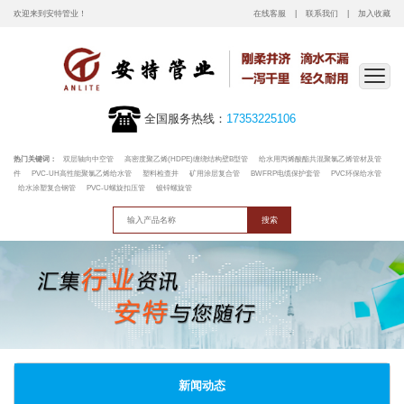
欢迎来到安特管业！
在线客服
联系我们
加入收藏
全国服务热线：
17353225106
热门关键词：
双层轴向中空管
高密度聚乙烯(HDPE)缠绕结构壁B型管
给水用丙烯酸酯共混聚氯乙烯管材及管
件
PVC-UH高性能聚氯乙烯给水管
塑料检查井
矿用涂层复合管
BWFRP电缆保护套管
PVC环保给水管
给水涂塑复合钢管
PVC-U螺旋扣压管
镀锌螺旋管
新闻动态