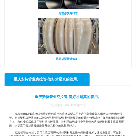
短管修复内衬管
热塑成型管道修复...
重庆安特管业克拉管-管好才是真的管用。
重庆安特管业克拉管-管好才是真的管用。
发表时间：2021年08月24日
克拉管(HDPE缠绕结构壁B型管)采用热缠绕成型工艺生产的高密度聚乙烯大口径缠绕增强
管。从挤塑机口模挤出的190℃的平料带和U型料带按预定的位置均匀地缠绕在加热的钢制辊筒模
具上，自然冷却后保证了管材熔接缝质量。特别是结构设计中平料带的熔接缝被包覆支撑管所覆
盖，也提高了管材熔接缝质量及制品整体的抗外压能力。
克拉管管道连接，采用在承口预埋电熔丝同材质承插电熔连接技术，连接质量高。可做到