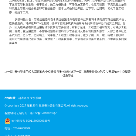
100%无泄露，保证了管道系统寿命的相同性和运行的安全性。同时，由于该产品在同等应用条件
下比其它管材重量轻，便于运输，施工方便快捷，可降低施工费用，在应用范围，不需混凝土垫层
和混凝土管基沟槽合格后即可直接敷管，基本上呆做到边开挖、边下管、边回填，简化了施工程
序，缩短了工期。
安裝特性出色：管路连接选用在承插连接预埋件电熔管件丝同材料承插电熔管件连接技术性，
连接品质高。可保证100%无泄漏，确保了管路系统软件使用寿命的同样性和运作的安全系数。另
外，因为该商品在同样运用标准下比其他管件很轻，有利于运送，工程施工省时省力，可减少工程
施工花费，在运用范畴，不需基础垫层和塑料排水管基管沟及格后就能立即敷管，大部分能保证边
基坑开挖、边下管、边回填土，简单化了工程施工程序流程，减少了施工期。在工程竣工验收时，
选用闭气检测替代灌水试验，既加速了工程验收速率，又节省灌水试验中复杂的工作中和很多的实
验花费。
上一篇:
安特管业PVC-U双层轴向中空壁管-管材性能对比
下一篇:
重庆安特管业PVC-U双层轴向中空壁管-
优质管道
友情链接：
超达环保
龙悦照明
© copyright 2017 版权所有
重庆安特管业
有限公司.All right reserved
备案/许可证编号为：
渝ICP备17010623号-1
渝公网安备 50011702500346号
电话：023-67608809
传真：023-67612186