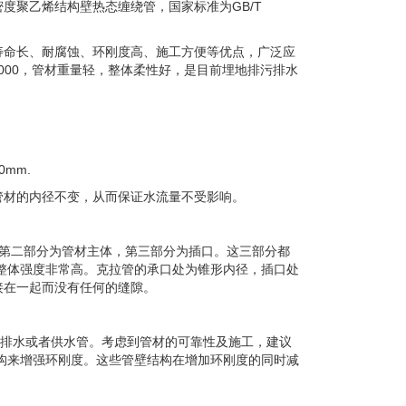
度聚乙烯结构壁热态缠绕管，国家标准为GB/T
寿命长、耐腐蚀、环刚度高、施工方便等优点，广泛应
4000，管材重量轻，整体柔性好，是目前埋地排污排水
mm.
管材的内径不变，从而保证水流量不受影响。
第二部分为管材主体，第三部分为插口。这三部分都
整体强度非常高。克拉管的承口处为锥形内径，插口处
接在一起而没有任何的缝隙。
污排水或者供水管。考虑到管材的可靠性及施工，建议
构来增强环刚度。这些管壁结构在增加环刚度的同时减