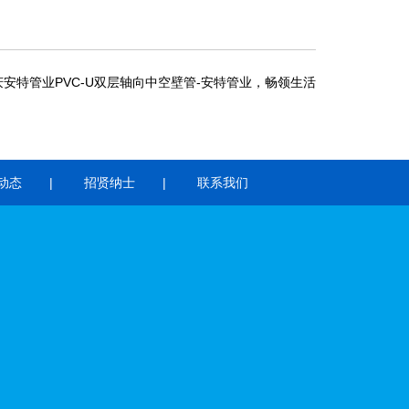
庆安特管业PVC-U双层轴向中空壁管-安特管业，畅领生活
动态
招贤纳士
联系我们