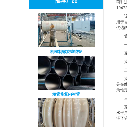
推荐产品
司引
1947
用于
优选
机械制螺旋缠绕管
是在
为锥
短管修复内衬管
水平
轻了