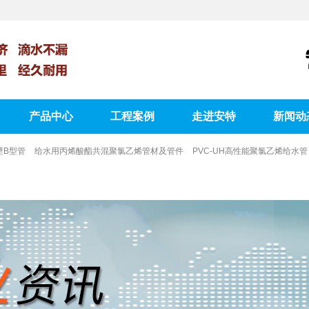
产品中心
工程案例
走进安特
新闻动
壁B型管
给水用丙烯酸酯共混聚氯乙烯管材及管件
PVC-UH高性能聚氯乙烯给水管