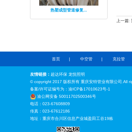
热塑成型管道修复...
上一篇:
首页
中空管
克拉管
友情链接：
超达环保
龙悦照明
© copyright 2017 版权所有
重庆安特管业
有限公司.All rig
备案/许可证编号为：
渝ICP备17010623号-1
渝公网安备 50011702500346号
电话：023-67608809
传真：023-67612186
地址：重庆市合川区信息产业城盈田工谷19栋