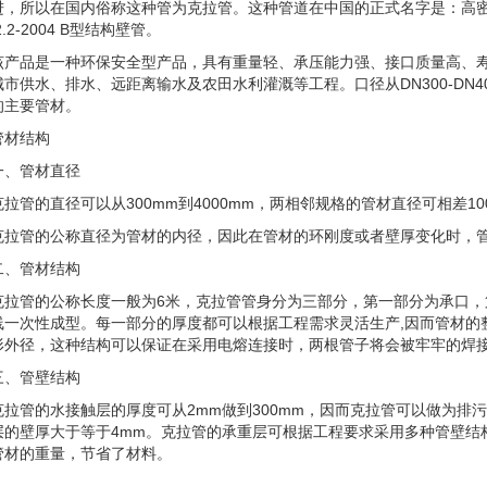
进，所以在国内俗称这种管为克拉管。这种管道在中国的正式名字是：高密
2.2-2004 B型结构壁管。
该产品是一种环保安全型产品，具有重量轻、承压能力强、接口质量高、
城市供水、排水、远距离输水及农田水利灌溉等工程。口径从DN300-DN
的主要管材。
管材结构
一、管材直径
克拉管的直径可以从300mm到4000mm，两相邻规格的管材直径可相差100
克拉管的公称直径为管材的内径，因此在管材的环刚度或者壁厚变化时，
二、管材结构
克拉管的公称长度一般为6米，克拉管管身分为三部分，第一部分为承口，
线一次性成型。每一部分的厚度都可以根据工程需求灵活生产,因而管材的
形外径，这种结构可以保证在采用电熔连接时，两根管子将会被牢牢的焊
三、管壁结构
克拉管的水接触层的厚度可从2mm做到300mm，因而克拉管可以做为排
层的壁厚大于等于4mm。克拉管的承重层可根据工程要求采用多种管壁结
管材的重量，节省了材料。