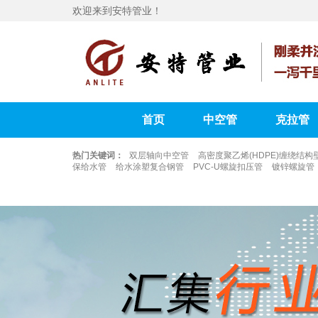
欢迎来到安特管业！
首页
中空管
克拉管
热门关键词：
双层轴向中空管
高密度聚乙烯(HDPE)缠绕结构
保给水管
给水涂塑复合钢管
PVC-U螺旋扣压管
镀锌螺旋管