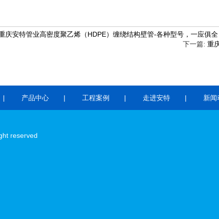
重庆安特管业高密度聚乙烯（HDPE）缠绕结构壁管-各种型号，一应俱全
下一篇:
重
产品中心
工程案例
走进安特
新闻
ht reserved