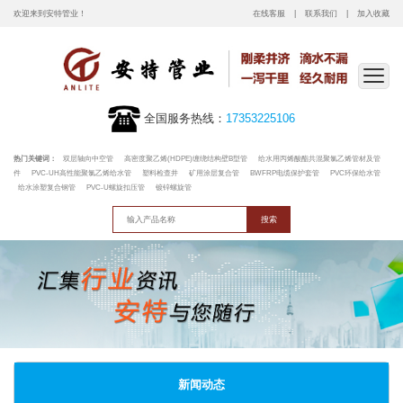
欢迎来到安特管业！
在线客服
联系我们
加入收藏
全国服务热线：
17353225106
热门关键词：
双层轴向中空管
高密度聚乙烯(HDPE)缠绕结构壁B型管
给水用丙烯酸酯共混聚氯乙烯管材及管
件
PVC-UH高性能聚氯乙烯给水管
塑料检查井
矿用涂层复合管
BWFRP电缆保护套管
PVC环保给水管
给水涂塑复合钢管
PVC-U螺旋扣压管
镀锌螺旋管
新闻动态