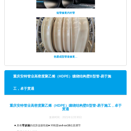
短管修复内衬管
热塑成型管道修复...
重庆安特管业高密度聚乙烯（HDPE）缠绕结构壁B型管-易于施
工，卓于贯通
重庆安特管业高密度聚乙烯（HDPE）缠绕结构壁B型管-易于施工，卓于
贯通
发表时间：2021年12月30日
■ 具有
零渗漏
的优异连接性能■ 环刚度
sn4-sn16
任意调节