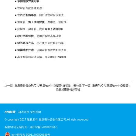
■
承插连接方便可靠
■ 管材管件配套能力强
■ 管内壁
粗糙率低
，同口径管材输水量大
■ 重量轻，
施工便利快捷
，费用低，速度快
■ 抗腐蚀，耐老化，使用
寿命长达100年
■
较好的柔韧性
，使用过程中不易破裂
■
绿色环保产
品
，生产使用全过程无污染
■
德国成熟技术
，现国家标准规范配套齐全
■ 具有科学的设计依据，可应用到
DN4000
上一篇:
重庆安特管业PVC-U双层轴向中空壁管-好管道，安特造
下一篇:
重庆PVC-U双层轴向中空壁管，
怕漏就用安特好管道
友情链接：
超达环保
龙悦照明
© copyright 2017 版权所有
重庆安特管业
有限公司.All right reserved
备案/许可证编号为：
渝ICP备17010623号-1
渝公网安备 50011702500346号