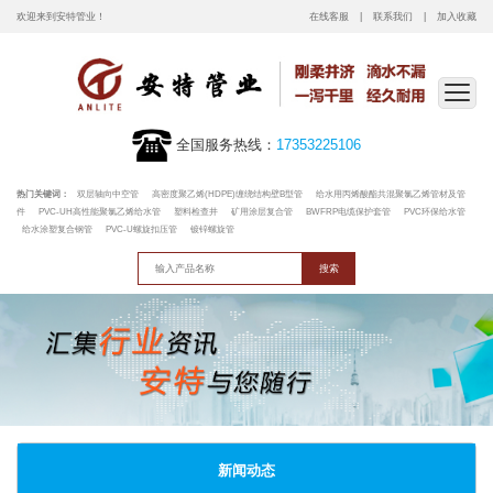
欢迎来到安特管业！
在线客服
联系我们
加入收藏
全国服务热线：
17353225106
热门关键词：
双层轴向中空管
高密度聚乙烯(HDPE)缠绕结构壁B型管
给水用丙烯酸酯共混聚氯乙烯管材及管
件
PVC-UH高性能聚氯乙烯给水管
塑料检查井
矿用涂层复合管
BWFRP电缆保护套管
PVC环保给水管
给水涂塑复合钢管
PVC-U螺旋扣压管
镀锌螺旋管
新闻动态