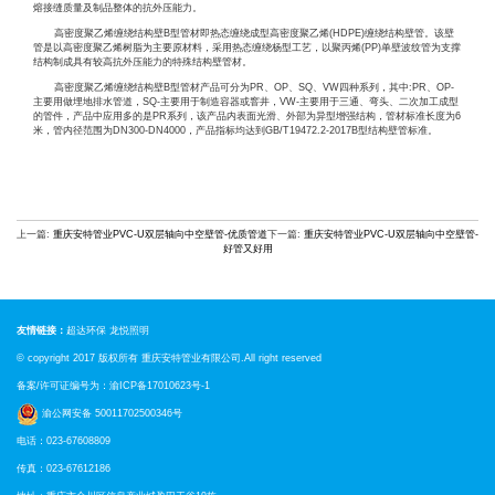
熔接缝质量及制品整体的抗外压能力。
高密度聚乙烯缠绕结构壁B型管材即热态缠绕成型高密度聚乙烯(HDPE)缠绕结构壁管。该壁
管是以高密度聚乙烯树脂为主要原材料，采用热态缠绕杨型工艺，以聚丙烯(PP)单壁波纹管为支撑
结构制成具有较高抗外压能力的特殊结构壁管材。
高密度聚乙烯缠绕结构壁B型管材产品可分为PR、OP、SQ、VW四种系列，其中:PR、OP-
主要用做埋地排水管道，SQ-主要用于制造容器或窨井，VW-主要用于三通、弯头、二次加工成型
的管件，产品中应用多的是PR系列，该产品内表面光滑、外部为异型增强结构，管材标准长度为6
米，管内径范围为DN300-DN4000，产品指标均达到GB/T19472.2-2017B型结构壁管标准。
上一篇:
重庆安特管业PVC-U双层轴向中空壁管-优质管道
下一篇:
重庆安特管业PVC-U双层轴向中空壁管-
好管又好用
友情链接：
超达环保
龙悦照明
© copyright 2017 版权所有
重庆安特管业
有限公司.All right reserved
备案/许可证编号为：
渝ICP备17010623号-1
渝公网安备 50011702500346号
电话：023-67608809
传真：023-67612186