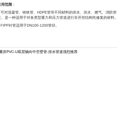
应用范围
：
■ 可对混凝管、铸铁管、HDPE管等不同材料的排水、供水、燃气、消防
复。是一种适用于对各类型重力和压力管道进行非开挖结构性修复的材料
 FIPP衬管适用于DN100-1200管径。
重庆PVC-U双层轴向中空壁管-排水管道强烈推荐