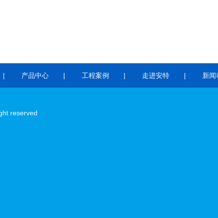
产品中心
工程案例
走进安特
新闻
ht reserved