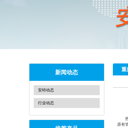
重
新闻动态
安特动态
行业动态
原有