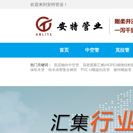
欢迎来到安特管业！
首页
中空管
克拉管
热门关键词：
双层轴向中空管
高密度聚乙烯(HDPE)缠绕结构
保给水管
给水涂塑复合钢管
PVC-U螺旋扣压管
镀锌螺旋管